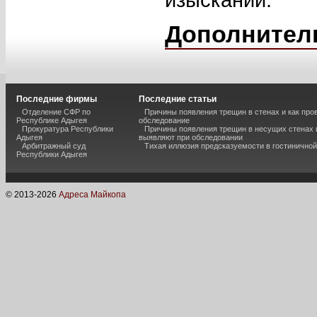
Дополнител
Последние фирмы
Последние статьи
Отделение СФР по
Причины появления трещин в стенах и как про
Республике Адыгея
обследование
Прокуратура Республики
Причины появления трещин в несущих стенах и
Адыгея
выявляют при обследовании
Арбитражный суд
Тихая иллюзия предсказуемости в гостиничной
Республики Адыгея
© 2013-
2026
Адреса Майкопа