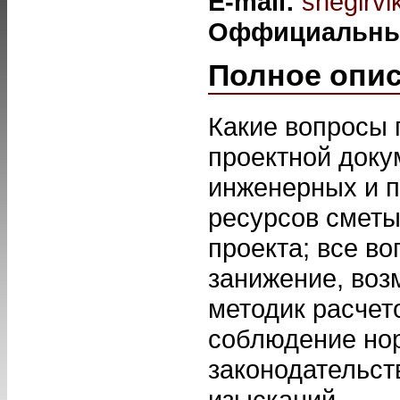
E-mail:
snegirvi
Оффициальны
Полное опи
Какие вопросы 
проектной доку
инженерных и п
ресурсов сметы
проекта; все в
занижение, воз
методик расчет
соблюдение нор
законодательств
изысканий.