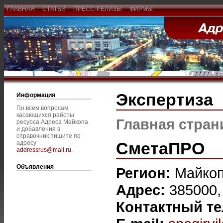
ГЛАВНАЯ
СТАТЬИ
ПРЕСС-РЕЛИЗЫ
ФИРМЫ
Экспертиза
Информация
По всем вопросам
касающихся работы
Главная стран
ресурса Адреса Майкопа
и добавления в
справочник пишите по
СметаПРО
адресу
addressrus@mail.ru
.
Объявления
Регион:
Майко
Адрес:
385000, 
Контактный т