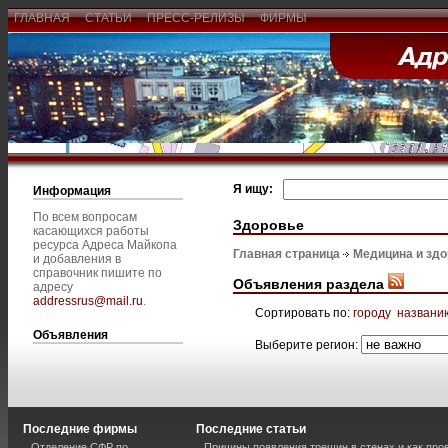
ГЛАВНАЯ
СТАТЬИ
ПРЕСС-РЕЛИЗЫ
ФИРМЫ
Я ищу:
Информация
По всем вопросам
Здоровье
касающихся работы
ресурса Адреса Майкопа
Главная страница
Медицина и зд
и добавления в
справочник пишите по
Объявления раздела
адресу
addressrus@mail.ru
.
Сортировать по:
городу
названи
Объявления
Выберите регион:
Последние фирмы
Последние статьи
Отделение СФР по
Причины появления трещин в стенах и как про