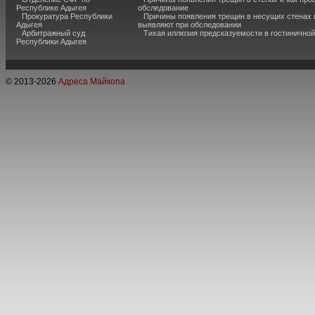
Республике Адыгея
обследование
Прокуратура Республики
Причины появления трещин в несущих стенах и
Адыгея
выявляют при обследовании
Арбитражный суд
Тихая иллюзия предсказуемости в гостиничной
Республики Адыгея
© 2013-
2026
Адреса Майкопа