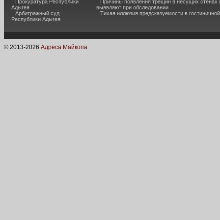
Прокуратура Республики
Причины появления трещин в несущих стенах и
Адыгея
выявляют при обследовании
Арбитражный суд
Тихая иллюзия предсказуемости в гостиничной
Республики Адыгея
© 2013-
2026
Адреса Майкопа