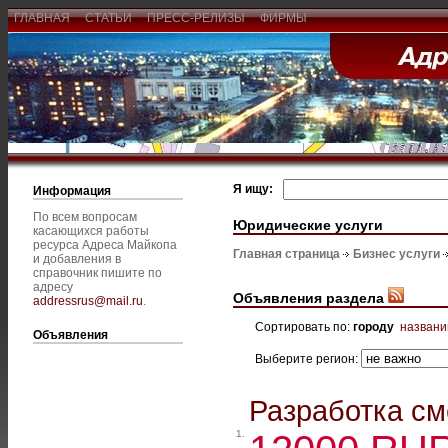
ГЛАВНАЯ
СТАТЬИ
ПРЕСС-РЕЛИЗЫ
ФИРМЫ
Я ищу:
Информация
По всем вопросам
Юридические услуги
касающихся работы
ресурса Адреса Майкопа
Главная страница
Бизнес услуги
и добавления в
справочник пишите по
адресу
Объявления раздела
addressrus@mail.ru
.
Сортировать по:
городу
назван
Объявления
Выберите регион:
Разработка см
1.