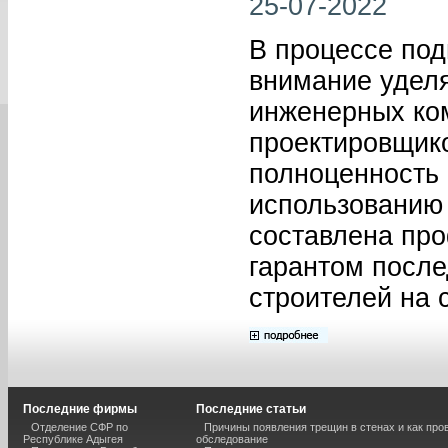
25-07-2022
В процессе под
внимание уделя
инженерных ком
проектировщико
полноценность 
использованию 
составлена про
гарантом посл
строителей на 
Последние фирмы
Последние статьи
Отделение СФР по
Причины появления трещин в стенах и как про
Республике Адыгея
обследование