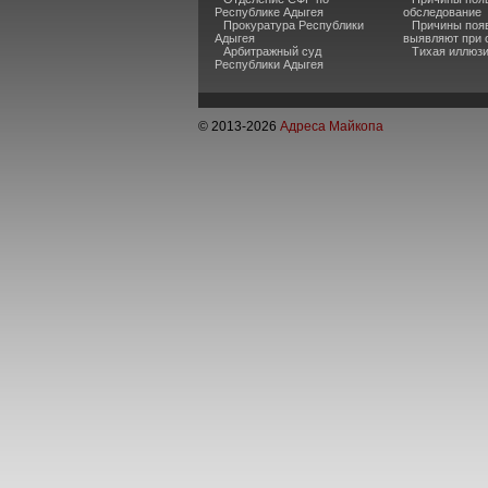
Республике Адыгея
обследование
Прокуратура Республики
Причины появ
Адыгея
выявляют при 
Арбитражный суд
Тихая иллюзи
Республики Адыгея
© 2013-
2026
Адреса Майкопа