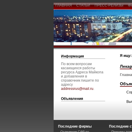
ГЛАВНАЯ
СТАТЬИ
ПРЕСС-РЕЛИЗЫ
Ф
Я ищу:
Информация
По всем вопросам
Лекар
касающихся работы
ресурса Адреса Майкопа
Главна
и добавления в
справочник пишите по
Объя
адресу
addressrus@mail.ru
.
Со
Объявления
Вы
Последние фирмы
Последние с
Отделение СФР по
Причины появ