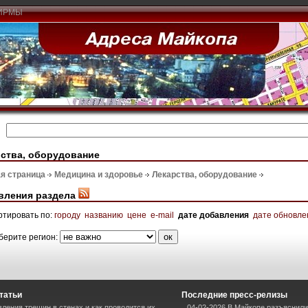
ИРМЫ
ства, оборудование
я страница
Медицина и здоровье
Лекарства, оборудование
вления раздела
ртировать по:
городу
названию
цене
e-mail
дате добавления
дате обновле
берите регион:
татьи
Последние пресс-релизы
ления трещин в стенах и как проводится их
04-02-2026 В Майкопе разъяснил